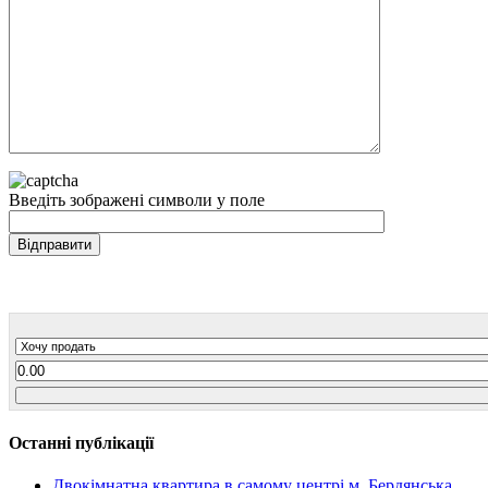
Введіть зображені символи у поле
Останні публікації
Двокімнатна квартира в самому центрі м. Бердянська