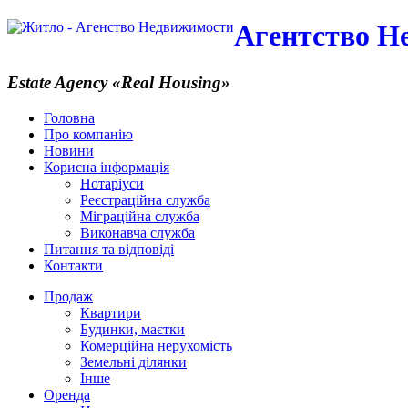
Агентство Н
Estate Agency
«Real Housing»
Головна
Про компанію
Новини
Корисна інформація
Нотаріуси
Реєстраційна служба
Міграційна служба
Виконавча служба
Питання та відповіді
Контакти
Продаж
Квартири
Будинки, маєтки
Комерційна нерухомість
Земельні ділянки
Інше
Оренда