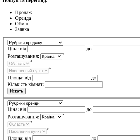
Пошук та перегляд:
Продаж
Оренда
Обмін
Заявка
Ціна:
від
до
*
Розташування:
*
*
Площа:
від
до
Кількість кімнат:
Ціна:
від
до
*
Розташування:
*
*
Площа:
від
до