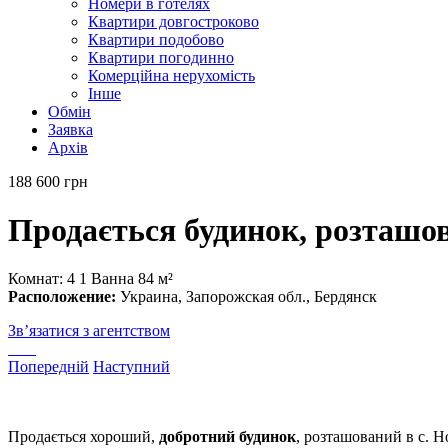
Номери в готелях
Квартири довгостроково
Квартири подобово
Квартири погодинно
Комерційна нерухомість
Інше
Обмін
Заявка
Архів
188 600 грн
Продається будинок, розташов
Комнат: 4
1 Ванна
84 м²
Расположение:
Украина, Запорожская обл., Бердянск
Зв’язатися з агентством
Попередній
Наступний
Продається хороший,
добротний будинок
, розташований в с. Но