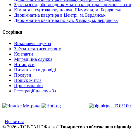
Здається подобово однокімнатна квартира Приморська п
Кімната в гуртожитку по вул. Шаумяна, м. Бердянськ
Двокімнатна квартира в Центрі, м. Бердянськ
Двокімнатна квартира по вул. Хіміків, м. Бердянськ
Сторінки
Виконавча служба
Зв’язатися з агентством
Контакти
Міграційна служба
Нотаріуси
Питання та відповіді
Послуги
Пошук житла
Про компанію
Реєстраційна служба
Нравится
© 2026 - ТОВ "АН "Житло"
Товариство з обмеженою відпові