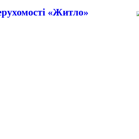
ерухомості
«Житло»